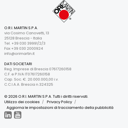
O.R.I. MARTIN S.P.A.
via Cosimo Canovetti, 13
25128 Brescia - Italia
Tel. +39 030 39991/2/3
Fax +39 030 2000924
info@orimartin.it
DATI SOCIETARI
Reg. Imprese di Brescia 07617260158
C.F. e P.IVA IT07617260158
Cap. Soc. €. 20.000.000,00 i.v.
C.C.I.A.A. Brescia n.324325
© 2026 O.R.I. MARTIN S.P.A. Tutti i diritti riservati.
Utilizzo dei cookies
Privacy Policy
Aggiorna le impostazioni di tracciamento della pubblicità