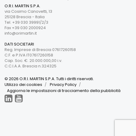
O.R.I. MARTIN S.P.A.
via Cosimo Canovetti, 13
25128 Brescia - Italia
Tel. +39 030 39991/2/3
Fax +39 030 2000924
info@orimartin.it
DATI SOCIETARI
Reg. Imprese di Brescia 07617260158
C.F. e P.IVA IT07617260158
Cap. Soc. €. 20.000.000,00 i.v.
C.C.I.A.A. Brescia n.324325
© 2026 O.R.I. MARTIN S.P.A. Tutti i diritti riservati.
Utilizzo dei cookies
Privacy Policy
Aggiorna le impostazioni di tracciamento della pubblicità