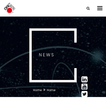
Tog
nav
NEWS
Home
Home