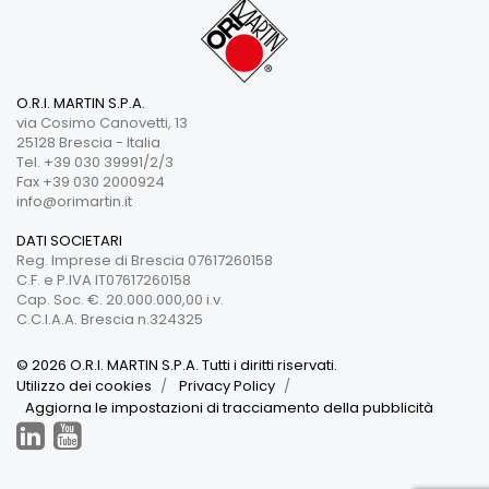
O.R.I. MARTIN S.P.A.
via Cosimo Canovetti, 13
25128 Brescia - Italia
Tel. +39 030 39991/2/3
Fax +39 030 2000924
info@orimartin.it
DATI SOCIETARI
Reg. Imprese di Brescia 07617260158
C.F. e P.IVA IT07617260158
Cap. Soc. €. 20.000.000,00 i.v.
C.C.I.A.A. Brescia n.324325
© 2026 O.R.I. MARTIN S.P.A. Tutti i diritti riservati.
Utilizzo dei cookies
Privacy Policy
Aggiorna le impostazioni di tracciamento della pubblicità