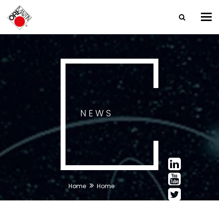
Tog
nav
NEWS
Home
Home